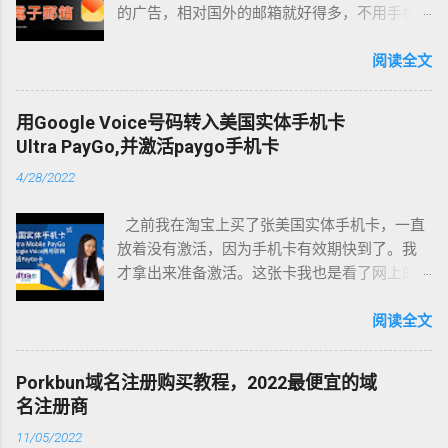
的广告，相对国外的邮箱就好得多，不用手机
号码验证也可以注册的，但大家使用国外服务
还是用国外邮箱，国内的还是尽可能用国内的
阅读全文
邮箱，因为有时候国内邮件发到国外邮箱是收
不到的，而国外邮件发到国内邮箱有时也收不
用Google Voice号码转入美国实体手机卡
到。 所以今天我给大家推荐两个不用验证手机
Ultra PayGo,并激活paygo手机卡
号码就可以注册的国外邮箱，都是大牌的，有
4/28/2022
保障。 1. ProtonMail 第一个是 ProtonMail ，
ProtonMail是一款以安全著称的端到端加密邮
之前我在淘宝上买了张美国实体手机卡，一直
箱。这家邮箱也是很出名的 。 服务器坐落在瑞
放着没有激活，因为手机卡有效期快到了。我
士，总部设置在瑞士日内瓦，瑞士的隐私法律
才拿出来准备激活。这张卡我也是看了网上的
是出名的优秀。一个重视隐私且中立的国家，
大神分享才决定试一试这卡。 Ultra Mobile
法律这方面很有保障，服务器的安全建设等级
Paygo手机卡介绍 话不多说先简单介绍下这张
阅读全文
据说也很高。知名的斯诺登就使用这家邮箱，
卡。UltraMobile Paygo电话卡以前是美国T-
在美剧《黑客军团》中主角也使用这家邮箱 。
Mobile公司旗下的电话卡。2019年8月中旬，T-
ProtonMail有安卓 和 iOS应用 ， ProtonMail的
Porkbun域名注册购买教程，2022最便宜的域
Mobile把PayGo业务转让给了Ultra Mobile，因此
同时应用软件也是开源的，安全性可以保障。
名注册商
现在激活PayGo套餐是在Ultra Mobile的网站进
不过，ProtonMail的一些服务是付费的。当然基
11/05/2022
行激活。 这张卡每月月租最低3美元，在WIFI
本上是可以不付费就使用主要功能的 。我们注