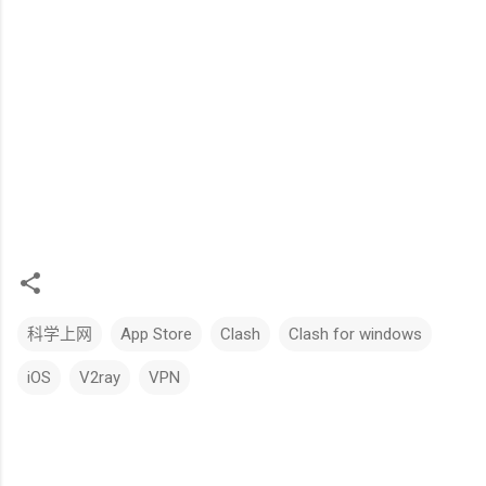
科学上网
App Store
Clash
Clash for windows
iOS
V2ray
VPN
评
论