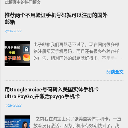
此博客中的热门博文
推荐两个不用验证手机号码就可以注册的国外
邮箱
2/26/2022
电子邮箱我们再熟悉不过了，现在国内很多邮
箱注册都要手机号码，而且还有很多各种各样
的广告，相对国外的邮箱就好得多，不用手机
号码验证也可以注册的，但大家使用国外服务
还是用国外邮箱，国内的还是尽可能用国内的
阅读全文
邮箱，因为有时候国内邮件发到国外邮箱是收
不到的，而国外邮件发到国内邮箱有时也收不
用Google Voice号码转入美国实体手机卡
到。 所以今天我给大家推荐两个不用验证手机
Ultra PayGo,并激活paygo手机卡
号码就可以注册的国外邮箱，都是大牌的，有
4/28/2022
保障。 1. ProtonMail 第一个是 ProtonMail ，
ProtonMail是一款以安全著称的端到端加密邮
之前我在淘宝上买了张美国实体手机卡，一直
箱。这家邮箱也是很出名的 。 服务器坐落在瑞
放着没有激活，因为手机卡有效期快到了。我
士，总部设置在瑞士日内瓦，瑞士的隐私法律