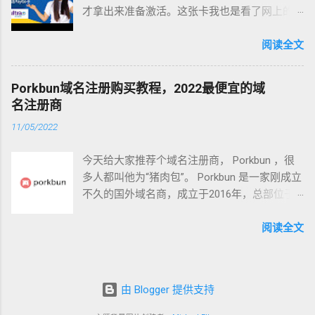
才拿出来准备激活。这张卡我也是看了网上的
是出名的优秀。一个重视隐私且中立的国家，
大神分享才决定试一试这卡。 Ultra Mobile
法律这方面很有保障，服务器的安全建设等级
Paygo手机卡介绍 话不多说先简单介绍下这张
阅读全文
据说也很高。知名的斯诺登就使用这家邮箱，
卡。UltraMobile Paygo电话卡以前是美国T-
在美剧《黑客军团》中主角也使用这家邮箱 。
Mobile公司旗下的电话卡。2019年8月中旬，T-
ProtonMail有安卓 和 iOS应用 ， ProtonMail的
Porkbun域名注册购买教程，2022最便宜的域
Mobile把PayGo业务转让给了Ultra Mobile，因此
同时应用软件也是开源的，安全性可以保障。
名注册商
现在激活PayGo套餐是在Ultra Mobile的网站进
不过，ProtonMail的一些服务是付费的。当然基
11/05/2022
行激活。 这张卡每月月租最低3美元，在WIFI
本上是可以不付费就使用主要功能的 。我们注
CALLING开启的情况下，在漫游中国，包含100
册的时候选择免费版就可以。我们打开
今天给大家推荐个域名注册商， Porkbun ，很
分钟的通话时间，100条短信(接打电话都算在
protonmail.com网站 图片来源protonmail.com
多人都叫他为“猪肉包”。 Porkbun 是一家刚成立
100分钟里面，发短信以及收短信也算在100条
2. Yandex.Mail 第二个是 Yandex.Mail ，
不久的国外域名商，成立于2016年，总部位于
短信里面，俗称双向计费)，据网友了解，此卡
Yandex（俄语：Яндекс）是一家俄罗斯互联网
美国，很多人都不知道，它虽然资历尚浅，但
在美国收短信免费，不扣除套餐内短信额度。
企业，旗下的搜索引擎在俄国内拥有逾 60% 的
价格确是全球最低，com域名8.73美元/首年，
阅读全文
这张卡我主要用来接美国各种APP，银行短信用
市场占有率，同时也提供邮箱、网盘等一系列
续费9.73美元/每年，比Namesilo还便宜。
的。可以说是目前资费最低、且是原生实体的
互联网产品和服务 。 Y andex.mail邮箱服务同
Porkbun Porkbun域名价格 我这里做了一封表
美国手机卡了。每个月3美元，不到20人民币一
样也是大品牌有保障 的，同样也有安卓和 iOS
格，把 Porkbun 域名价格和其他域名商价格对
个月，长期持有还是比较省钱的。 如何购买
应用。在2019年下半年Yandex将旗下的企业邮
由 Blogger 提供支持
比了下，可以看出他们的域名价格已经很低
Ultra Mobile Paygo电话卡 Paygo卡可以在淘宝
箱等服务合并进了Yandex Connect，在这里主
了，就连比较有便宜的域名商Namesilo都比他